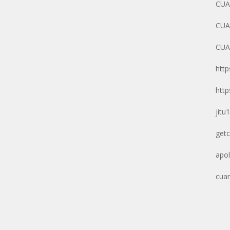
CUA
CUA
CUA
http
http
jitu
get
apol
cuan