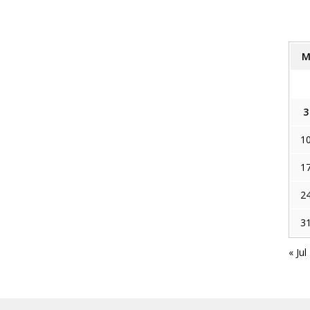
3
1
1
2
3
« Jul