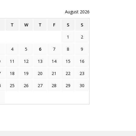
August 2026
M
T
W
T
F
S
S
1
2
4
5
6
7
8
9
0
11
12
13
14
15
16
7
18
19
20
21
22
23
4
25
26
27
28
29
30
1