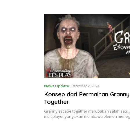
News Update
December 2, 2024
Konsep dari Permainan Granny
Together
Granny escape together merupakan salah satu 
multiplayer yang akan membawa elemen mene