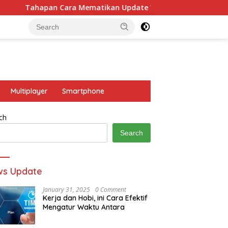
Tahapan Cara Mematikan Update Windows 10
5 Game N
Multiplayer
Smartphone
ch
Search
ws Update
January 31, 2025
0 Comment
Kerja dan Hobi, ini Cara Efektif
Mengatur Waktu Antara
security: Pentingnya
Game Firefall: MMO Shooter
V
nan Siber di Era Digital
Futuristik yang Terbuka
T