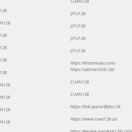
CUAN128
U128
JITU128
N128
JITU128
U128
JITU128
U128
JITU128
U128
https://kristenisasi.com/
https://jali.me/OKE128/
U128
CUAN128
N128
CUAN128
N128
https://link.space/@jitu128
N128
https://www.cuan128.us/
N128
https://heylink.me/JAYA128LOG