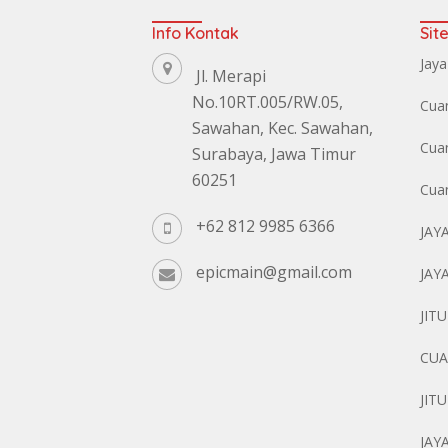
Info Kontak
Site
Jay
Jl. Merapi
No.10RT.005/RW.05,
Cua
Sawahan, Kec. Sawahan,
Cua
Surabaya, Jawa Timur
60251
Cua
+62 812 9985 6366
JAY
epicmain@gmail.com
JAY
JIT
CUA
JIT
JAY