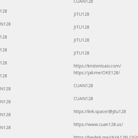
CUAN128
U128
JITU128
N128
JITU128
U128
JITU128
U128
JITU128
U128
https://kristenisasi.com/
https://jali.me/OKE128/
U128
CUAN128
N128
CUAN128
N128
https://link.space/@jitu128
N128
https://www.cuan128.us/
N128
https://heylink.me/JAYA128LOG