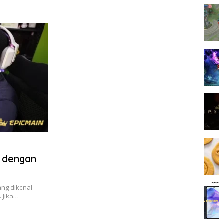
 dengan
ang dikenal
 Jika…