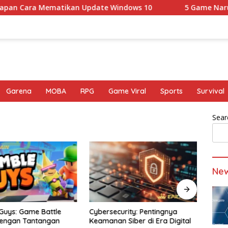
ra Mematikan Update Windows 10
5 Game Naruto Ninj
Garena
MOBA
RPG
Game Viral
Sports
Survival
Sear
Ne
Guys: Game Battle
Cybersecurity: Pentingnya
Game 
dengan Tantangan
Keamanan Siber di Era Digital
Futur