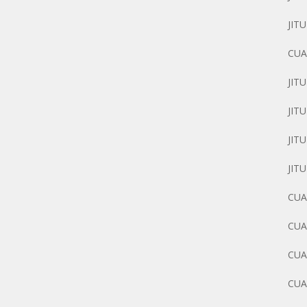
JIT
CUA
JIT
JIT
JIT
JIT
CUA
CUA
CUA
CUA