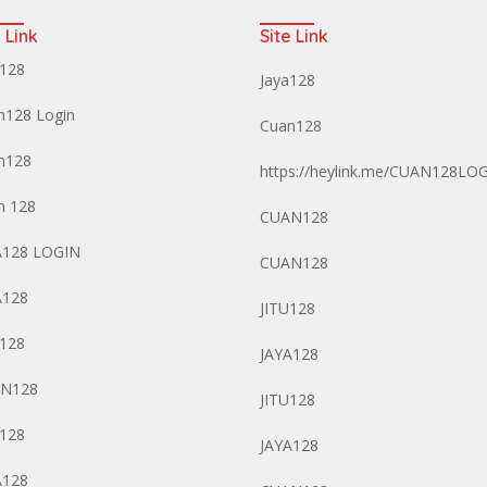
 Link
Site Link
a128
Jaya128
n128 Login
Cuan128
n128
https://heylink.me/CUAN128LO
n 128
CUAN128
A128 LOGIN
CUAN128
A128
JITU128
U128
JAYA128
N128
JITU128
U128
JAYA128
A128