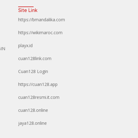
Site Link
https://bmandalika.com
https://wikimaroc.com
playx.id
GIN
cuan128link.com
Cuan128 Login
https://cuan128.app
cuan128resmi.it.com
cuan128.online
jaya128.online