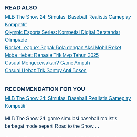
READ ALSO
MLB The Show 24: Simulasi Baseball Realistis Gameplay
Kompetitif
Olympic Esports Series: Kompetisi Digital Berstandar
Olimpiade
Rocket League: Sepak Bola dengan Aksi Mobil Roket
Moba Hebat: Rahasia Trik Mvp Tahun 2025
Casual Mengecewakan? Game Ampuh
Casual Hebat: Trik Santuy Anti Bosen
RECOMMENDATION FOR YOU
MLB The Show 24: Simulasi Baseball Realistis Gameplay
Kompetitif
MLB The Show 24, game simulasi baseball realistis
berbagai mode seperti Road to the Show,…