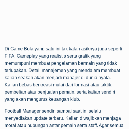
Di Game Bola yang satu ini tak kalah asiknya juga seperti
FIFA. Gameplay yang realistis serta grafik yang
memumpuni membuat pengelaman bermain yang tidak
terlupakan. Detail manajemen yang mendalam membuat
kalian seakan akan menjadi manajer di dunia nyata.
Kalian bebas berkreasi mulai dari formasi atau taktik,
pembelian atau penjualan pemain, serta kalian sendiri
yang akan mengurus keuangan klub.
Football Manager sendiri sampai saat ini selalu
menyediakan update terbaru. Kalian diwajibkan menjaga
moral atau hubungan antar pemain serta staff. Agar semua