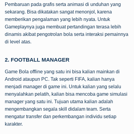
Pembaruan pada grafis serta animasi di unduhan yang
sekarang. Bisa dikatakan sangat menonjol, karena
memberikan pengalaman yang lebih nyata. Untuk
Gameplaynya juga membuat pertandingan terasa lebih
dinamis akibat pengotrolan bola serta interaksi pemainnya
di level atas.
2. FOOTBALL MANAGER
Game Bola offline yang satu ini bisa kalian mainkan di
Android ataupun PC. Tak seperti FIFA, kalian hanya
menjadi manager di game ini. Untuk kalian yang selalu
menyalahkan pelatih, kalian bisa mencoba game simulasi
manager yang satu ini. Tujuan utama kalian adalah
mengembangkan segala skill didalam team. Serta
mengatur transfer dan perkembangan individu setiap
karakter.