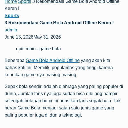
Home
Sports
3 Rekomendasi Game Bola Android Offline
Keren !
Sports
3 Rekomendasi Game Bola Android Offline Keren !
admin
June 13, 2026May 31, 2026
epic main - game bola
Beberapa
Game Bola Android Offline
yang akan kita
bahas kali ini. Memiliki popularitas yang tinggi karena
keunikan game nya masing masing.
Sepak bola sendiri adalah olahraga yang paling populer di
dunia, Jumlah fans nya juga sudah bisa dibilang hampir
setengah belahan bumi ini berisikan fans sepak bola. Tak
heran Game Bola menjadi salah satu jenis game yang
paling populer juga di dunia teknologi.