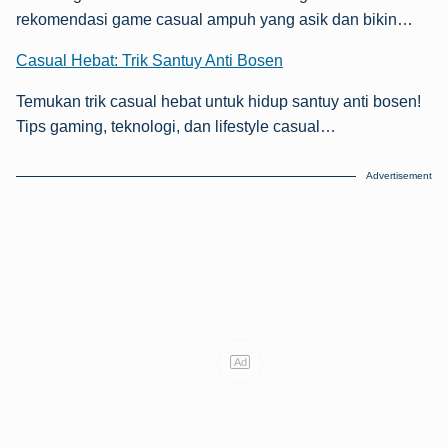
rekomendasi game casual ampuh yang asik dan bikin…
Casual Hebat: Trik Santuy Anti Bosen
Temukan trik casual hebat untuk hidup santuy anti bosen!
Tips gaming, teknologi, dan lifestyle casual…
Advertisement
Ad