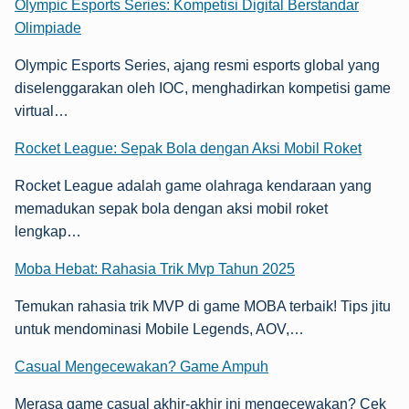
Olympic Esports Series: Kompetisi Digital Berstandar
Olimpiade
Olympic Esports Series, ajang resmi esports global yang
diselenggarakan oleh IOC, menghadirkan kompetisi game
virtual…
Rocket League: Sepak Bola dengan Aksi Mobil Roket
Rocket League adalah game olahraga kendaraan yang
memadukan sepak bola dengan aksi mobil roket
lengkap…
Moba Hebat: Rahasia Trik Mvp Tahun 2025
Temukan rahasia trik MVP di game MOBA terbaik! Tips jitu
untuk mendominasi Mobile Legends, AOV,…
Casual Mengecewakan? Game Ampuh
Merasa game casual akhir-akhir ini mengecewakan? Cek