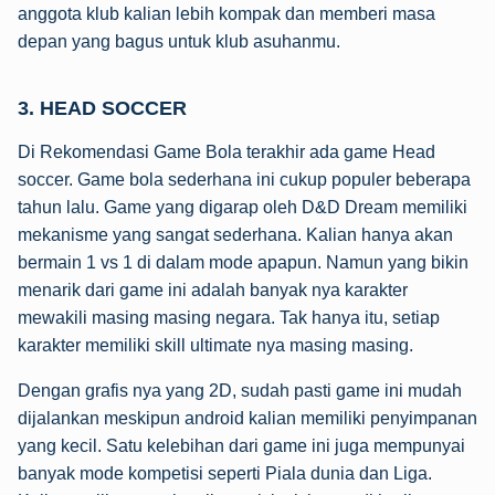
anggota klub kalian lebih kompak dan memberi masa
depan yang bagus untuk klub asuhanmu.
3. HEAD SOCCER
Di Rekomendasi Game Bola terakhir ada game Head
soccer. Game bola sederhana ini cukup populer beberapa
tahun lalu. Game yang digarap oleh D&D Dream memiliki
mekanisme yang sangat sederhana. Kalian hanya akan
bermain 1 vs 1 di dalam mode apapun. Namun yang bikin
menarik dari game ini adalah banyak nya karakter
mewakili masing masing negara. Tak hanya itu, setiap
karakter memiliki skill ultimate nya masing masing.
Dengan grafis nya yang 2D, sudah pasti game ini mudah
dijalankan meskipun android kalian memiliki penyimpanan
yang kecil. Satu kelebihan dari game ini juga mempunyai
banyak mode kompetisi seperti Piala dunia dan Liga.