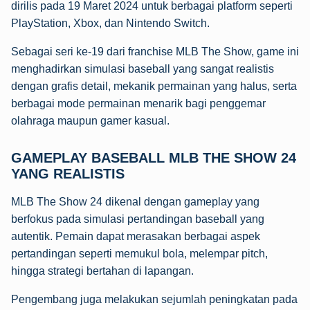
dirilis pada 19 Maret 2024 untuk berbagai platform seperti
PlayStation, Xbox, dan Nintendo Switch.
Sebagai seri ke-19 dari franchise MLB The Show, game ini
menghadirkan simulasi baseball yang sangat realistis
dengan grafis detail, mekanik permainan yang halus, serta
berbagai mode permainan menarik bagi penggemar
olahraga maupun gamer kasual.
GAMEPLAY BASEBALL MLB THE SHOW 24
YANG REALISTIS
MLB The Show 24 dikenal dengan gameplay yang
berfokus pada simulasi pertandingan baseball yang
autentik. Pemain dapat merasakan berbagai aspek
pertandingan seperti memukul bola, melempar pitch,
hingga strategi bertahan di lapangan.
Pengembang juga melakukan sejumlah peningkatan pada