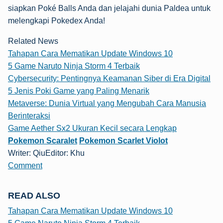
siapkan Poké Balls Anda dan jelajahi dunia Paldea untuk
melengkapi Pokedex Anda!
Related News
Tahapan Cara Mematikan Update Windows 10
5 Game Naruto Ninja Storm 4 Terbaik
Cybersecurity: Pentingnya Keamanan Siber di Era Digital
5 Jenis Poki Game yang Paling Menarik
Metaverse: Dunia Virtual yang Mengubah Cara Manusia
Berinteraksi
Game Aether Sx2 Ukuran Kecil secara Lengkap
Pokemon Scaralet
Pokemon Scarlet Violot
Writer: Qiu
Editor: Khu
Comment
READ ALSO
Tahapan Cara Mematikan Update Windows 10