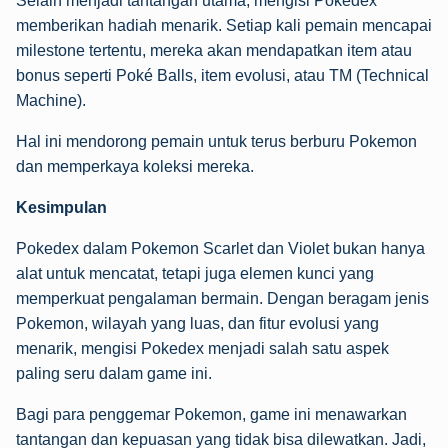
Selain menjadi tantangan utama, mengisi Pokedex
memberikan hadiah menarik. Setiap kali pemain mencapai
milestone tertentu, mereka akan mendapatkan item atau
bonus seperti Poké Balls, item evolusi, atau TM (Technical
Machine).
Hal ini mendorong pemain untuk terus berburu Pokemon
dan memperkaya koleksi mereka.
Kesimpulan
Pokedex dalam Pokemon Scarlet dan Violet bukan hanya
alat untuk mencatat, tetapi juga elemen kunci yang
memperkuat pengalaman bermain. Dengan beragam jenis
Pokemon, wilayah yang luas, dan fitur evolusi yang
menarik, mengisi Pokedex menjadi salah satu aspek
paling seru dalam game ini.
Bagi para penggemar Pokemon, game ini menawarkan
tantangan dan kepuasan yang tidak bisa dilewatkan. Jadi,