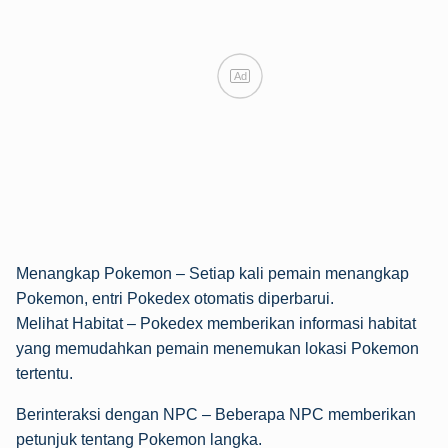
Ad
Menangkap Pokemon – Setiap kali pemain menangkap
Pokemon, entri Pokedex otomatis diperbarui.
Melihat Habitat – Pokedex memberikan informasi habitat
yang memudahkan pemain menemukan lokasi Pokemon
tertentu.
Berinteraksi dengan NPC – Beberapa NPC memberikan
petunjuk tentang Pokemon langka.