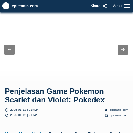
menu
epicmain.com
Share
share
Menu
Penjelasan Game Pokemon
Scarlet dan Violet: Pokedex
schedule
person
2025-01-12 | 21:52h
epicmain.com
update
domain
2025-01-12 | 21:52h
epicmain.com