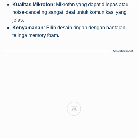
Kualitas Mikrofon:
Mikrofon yang dapat dilepas atau
noise-canceling sangat ideal untuk komunikasi yang
jelas.
Kenyamanan:
Pilih desain ringan dengan bantalan
telinga memory foam.
Advertisement
Ad