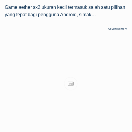
Game aether sx2 ukuran kecil termasuk salah satu pilihan
yang tepat bagi pengguna Android, simak…
Advertisement
Ad