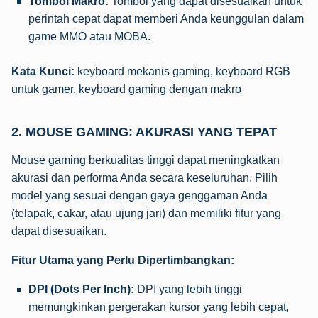
Tombol Makro:
Tombol yang dapat disesuaikan untuk
perintah cepat dapat memberi Anda keunggulan dalam
game MMO atau MOBA.
Kata Kunci:
keyboard mekanis gaming, keyboard RGB
untuk gamer, keyboard gaming dengan makro
2. MOUSE GAMING: AKURASI YANG TEPAT
Mouse gaming berkualitas tinggi dapat meningkatkan
akurasi dan performa Anda secara keseluruhan. Pilih
model yang sesuai dengan gaya genggaman Anda
(telapak, cakar, atau ujung jari) dan memiliki fitur yang
dapat disesuaikan.
Fitur Utama yang Perlu Dipertimbangkan:
DPI (Dots Per Inch):
DPI yang lebih tinggi
memungkinkan pergerakan kursor yang lebih cepat,