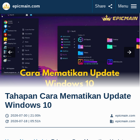
menu
epicmain.com
Share
share
Menu
Tahapan Cara Mematikan Update
Windows 10
schedule
person
2026-07-30 | 21:00h
epicmain.com
update
domain
2026-07-18 | 05:51h
epicmain.com