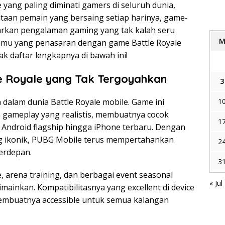
 yang paling diminati gamers di seluruh dunia,
utaan pemain yang bersaing setiap harinya, game-
arkan pengalaman gaming yang tak kalah seru
 kamu yang penasaran dengan game Battle Royale
ak daftar lengkapnya di bawah ini!
le Royale yang Tak Tergoyahkan
3
1
alam dunia Battle Royale mobile. Game ini
gameplay yang realistis, membuatnya cocok
1
i Android flagship hingga iPhone terbaru. Dengan
ng ikonik, PUBG Mobile terus mempertahankan
2
terdepan.
3
e, arena training, dan berbagai event seasonal
« Jul
mainkan. Kompatibilitasnya yang excellent di device
membuatnya accessible untuk semua kalangan