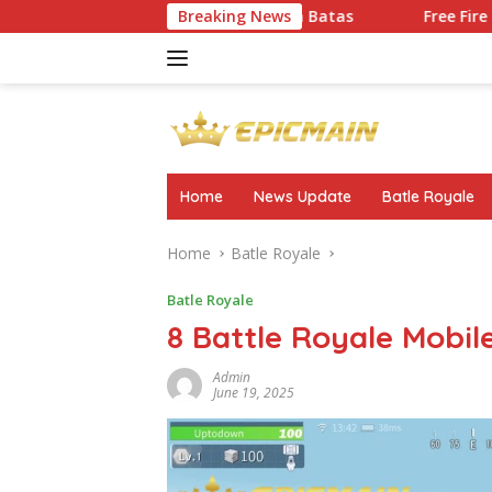
Skip
gasah Kreativitas Tanpa Batas
Breaking News
Free Fire MAX: Battle
to
content
Home
News Update
Batle Royale
Home
Batle Royale
Batle Royale
8 Battle Royale Mobil
Admin
June 19, 2025