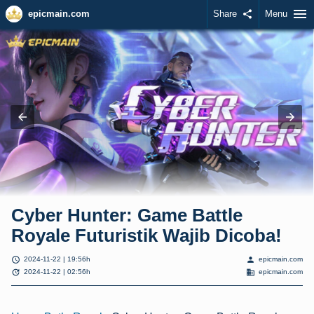
menu
epicmain.com
Share
share
Menu
Cyber Hunter: Game Battle
Royale Futuristik Wajib Dicoba!
schedule
person
2024-11-22 | 19:56h
epicmain.com
update
domain
2024-11-22 | 02:56h
epicmain.com