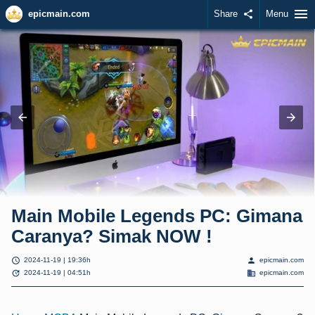
menu
epicmain.com
Share
share
Menu
Main Mobile Legends PC: Gimana
Caranya? Simak NOW !
schedule
person
2024-11-19 | 19:36h
epicmain.com
update
domain
2024-11-19 | 04:51h
epicmain.com