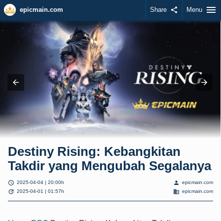
menu
epicmain.com
Share
share
Menu
Destiny Rising: Kebangkitan
Takdir yang Mengubah Segalanya
schedule
person
2025-04-04 | 20:00h
epicmain.com
update
domain
2025-04-01 | 01:57h
epicmain.com