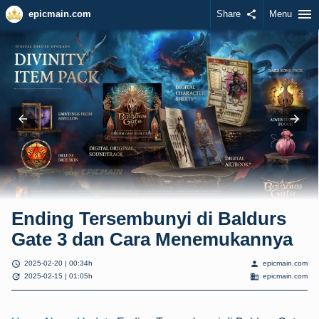
menu
epicmain.com
Share
share
Menu
Ending Tersembunyi di Baldurs
Gate 3 dan Cara Menemukannya
schedule
person
2025-02-20 | 00:34h
epicmain.com
update
domain
2025-02-15 | 01:05h
epicmain.com