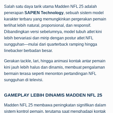
Salah satu daya tarik utama Madden NFL 25 adalah
penerapan
SAPIEN Technology
, sebuah sistem model
karakter terbaru yang memungkinkan pergerakan pemain
terlihat lebih natural, proporsional, dan responsif.
Dibandingkan versi sebelumnya, model tubuh atlet kini
lebih bervariasi dan mirip dengan postur atlet NFL
sungguhan—mulai dari quarterback ramping hingga
linebacker berbadan besar.
Gerakan tackle, lari, hingga animasi kontak antar pemain
kini jauh lebih halus dan dinamis, membuat pengalaman
bermain terasa seperti menonton pertandingan NFL
sungguhan di televisi.
GAMEPLAY LEBIH DINAMIS MADDEN NFL 25
Madden NFL 25 membawa peningkatan signifikan dalam
sistem kontrol pemain, terutama saat menghadapi kontak