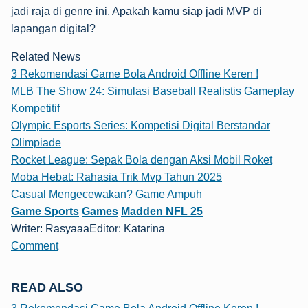
jadi raja di genre ini. Apakah kamu siap jadi MVP di
lapangan digital?
Related News
3 Rekomendasi Game Bola Android Offline Keren !
MLB The Show 24: Simulasi Baseball Realistis Gameplay
Kompetitif
Olympic Esports Series: Kompetisi Digital Berstandar
Olimpiade
Rocket League: Sepak Bola dengan Aksi Mobil Roket
Moba Hebat: Rahasia Trik Mvp Tahun 2025
Casual Mengecewakan? Game Ampuh
Game Sports
Games
Madden NFL 25
Writer: Rasyaaa
Editor: Katarina
Comment
READ ALSO