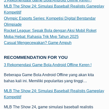
3 Rekomendasi Game Bola Android Offline Keren !
MLB The Show 24: Simulasi Baseball Realistis Gameplay
Kompetitif
Olympic Esports Series: Kompetisi Digital Berstandar
Olimpiade
Rocket League: Sepak Bola dengan Aksi Mobil Roket
Moba Hebat: Rahasia Trik Mvp Tahun 2025
Casual Mengecewakan? Game Ampuh
RECOMMENDATION FOR YOU
3 Rekomendasi Game Bola Android Offline Keren !
Beberapa Game Bola Android Offline yang akan kita
bahas kali ini. Memiliki popularitas yang tinggi…
MLB The Show 24: Simulasi Baseball Realistis Gameplay
Kompetitif
MLB The Show 24, game simulasi baseball realistis