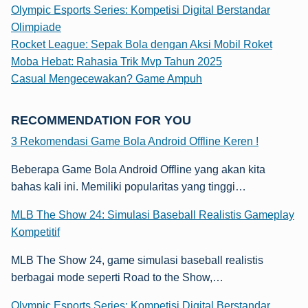
Olympic Esports Series: Kompetisi Digital Berstandar
Olimpiade
Rocket League: Sepak Bola dengan Aksi Mobil Roket
Moba Hebat: Rahasia Trik Mvp Tahun 2025
Casual Mengecewakan? Game Ampuh
RECOMMENDATION FOR YOU
3 Rekomendasi Game Bola Android Offline Keren !
Beberapa Game Bola Android Offline yang akan kita
bahas kali ini. Memiliki popularitas yang tinggi…
MLB The Show 24: Simulasi Baseball Realistis Gameplay
Kompetitif
MLB The Show 24, game simulasi baseball realistis
berbagai mode seperti Road to the Show,…
Olympic Esports Series: Kompetisi Digital Berstandar