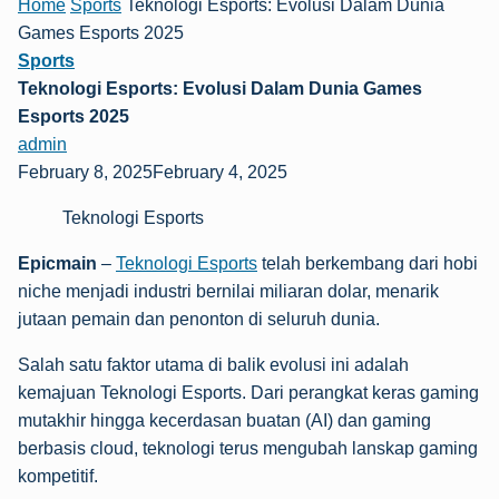
Home
Sports
Teknologi Esports: Evolusi Dalam Dunia
Games Esports 2025
Sports
Teknologi Esports: Evolusi Dalam Dunia Games
Esports 2025
admin
February 8, 2025February 4, 2025
Teknologi Esports
Epicmain
–
Teknologi Esports
telah berkembang dari hobi
niche menjadi industri bernilai miliaran dolar, menarik
jutaan pemain dan penonton di seluruh dunia.
Salah satu faktor utama di balik evolusi ini adalah
kemajuan Teknologi Esports. Dari perangkat keras gaming
mutakhir hingga kecerdasan buatan (AI) dan gaming
berbasis cloud, teknologi terus mengubah lanskap gaming
kompetitif.