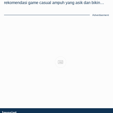
rekomendasi game casual ampuh yang asik dan bikin…
Advertisement
Ad
Imprint