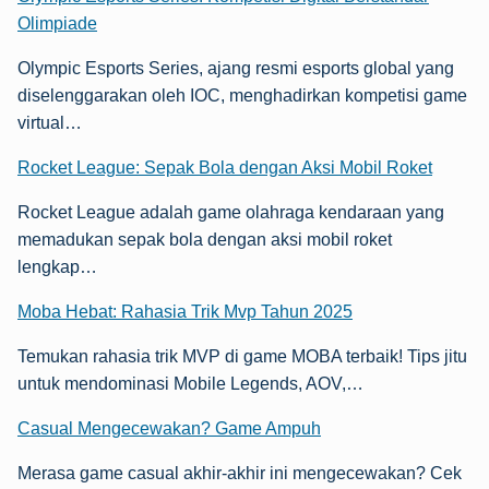
Olimpiade
Olympic Esports Series, ajang resmi esports global yang
diselenggarakan oleh IOC, menghadirkan kompetisi game
virtual…
Rocket League: Sepak Bola dengan Aksi Mobil Roket
Rocket League adalah game olahraga kendaraan yang
memadukan sepak bola dengan aksi mobil roket
lengkap…
Moba Hebat: Rahasia Trik Mvp Tahun 2025
Temukan rahasia trik MVP di game MOBA terbaik! Tips jitu
untuk mendominasi Mobile Legends, AOV,…
Casual Mengecewakan? Game Ampuh
Merasa game casual akhir-akhir ini mengecewakan? Cek