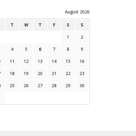
August 2026
M
T
W
T
F
S
S
1
2
4
5
6
7
8
9
0
11
12
13
14
15
16
7
18
19
20
21
22
23
4
25
26
27
28
29
30
1