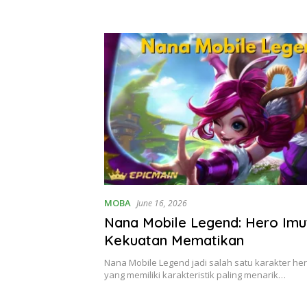
MOBA
June 16, 2026
Nana Mobile Legend: Hero Imu
Kekuatan Mematikan
Nana Mobile Legend jadi salah satu karakter h
yang memiliki karakteristik paling menarik…