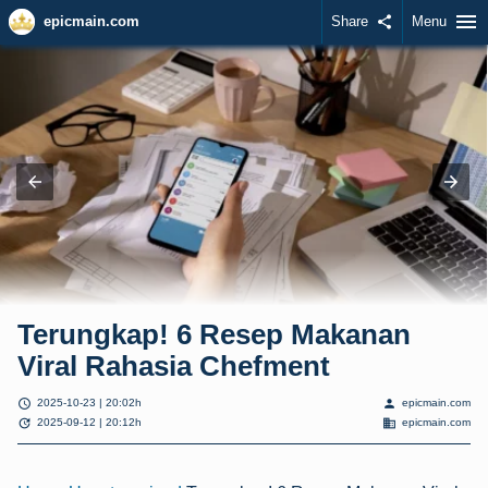
menu
epicmain.com
Share
share
Menu
Terungkap! 6 Resep Makanan
Viral Rahasia Chefment
schedule
person
2025-10-23 | 20:02h
epicmain.com
update
domain
2025-09-12 | 20:12h
epicmain.com