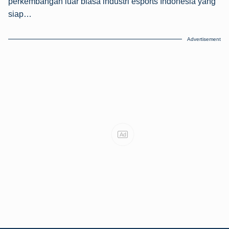
perkembangan luar biasa industri esports Indonesia yang
siap…
Advertisement
Ad