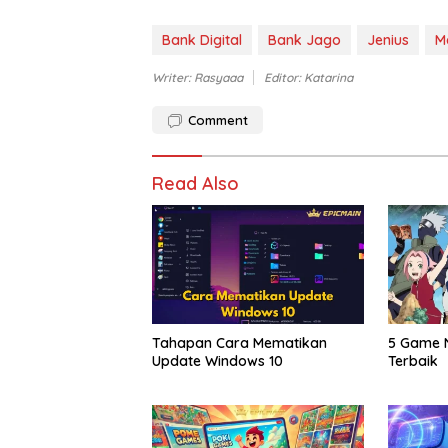
Bank Digital
Bank Jago
Jenius
M
Writer: Rasyaaa
Editor: Katarina
Comment
Read Also
Tahapan Cara Mematikan
5 Game N
Update Windows 10
Terbaik