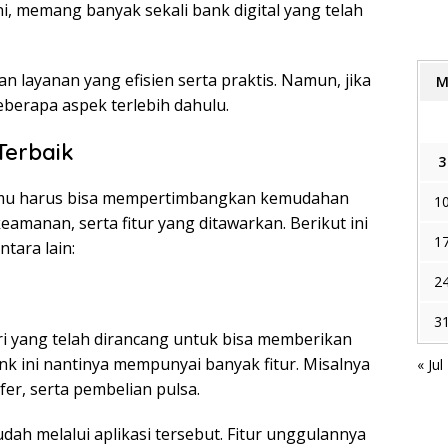
ni, memang banyak sekali bank digital yang telah
 layanan yang efisien serta praktis. Namun, jika
eberapa aspek terlebih dahulu.
Terbaik
3
 kamu harus bisa mempertimbangkan kemudahan
1
eamanan, serta fitur yang ditawarkan. Berikut ini
1
tara lain:
2
3
iri yang telah dirancang untuk bisa memberikan
k ini nantinya mempunyai banyak fitur. Misalnya
« Jul
fer, serta pembelian pulsa.
udah melalui aplikasi tersebut. Fitur unggulannya