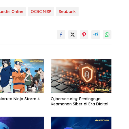
andiri Online
OCBC NISP
Seabank
aruto Ninja Storm 4
Cybersecurity: Pentingnya
Keamanan Siber di Era Digital