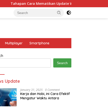
 Cara Mematikan Update Windows 10
5 Game Naruto N
Multiplayer
Smartphone
ch
Search
ws Update
January 31, 2025
0 Comment
Kerja dan Hobi, ini Cara Efektif
Mengatur Waktu Antara