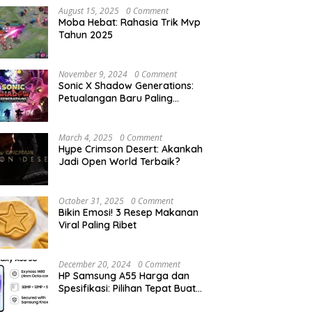
August 15, 2025
0 Comment
Moba Hebat: Rahasia Trik Mvp
Tahun 2025
November 9, 2024
0 Comment
Sonic X Shadow Generations:
Petualangan Baru Paling
Menegangkan!
March 4, 2025
0 Comment
Hype Crimson Desert: Akankah
Jadi Open World Terbaik?
October 31, 2025
0 Comment
Bikin Emosi! 3 Resep Makanan
Viral Paling Ribet
December 20, 2024
0 Comment
HP Samsung A55 Harga dan
Spesifikasi: Pilihan Tepat Buat
Aktivitas Harian